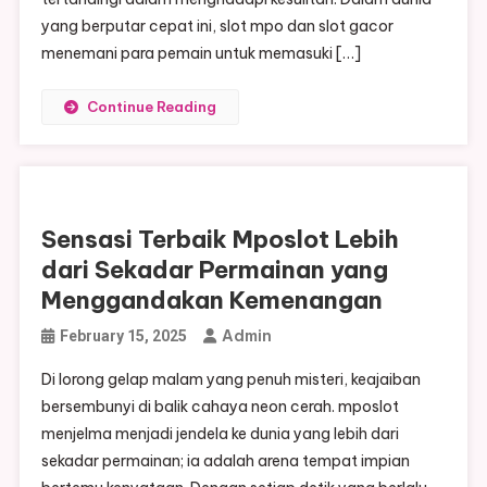
yang berputar cepat ini, slot mpo dan slot gacor
menemani para pemain untuk memasuki […]
Continue Reading
Sensasi Terbaik Mposlot Lebih
dari Sekadar Permainan yang
Menggandakan Kemenangan
Admin
February 15, 2025
Di lorong gelap malam yang penuh misteri, keajaiban
bersembunyi di balik cahaya neon cerah. mposlot
menjelma menjadi jendela ke dunia yang lebih dari
sekadar permainan; ia adalah arena tempat impian