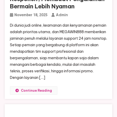
Bermain Lebih Nyaman
Admin
November 18, 2025
Di dunia judi online, keamanan dan kenyamanan pemain
adalah prioritas utama, dan MEGAWIN888 memberikan
jaminan penuh melalui layanan support 24 jam nonstop.
Setiap pemain yang bergabung di platform ini akan
mendapatkan tim support profesional dan
berpengalaman, siap membantu kapan saja dalam
menangani berbagai kendala, mulai dari masalah
teknis, proses verifikasi, hingga informasi promo.
Dengan layanan […]
Continue Reading