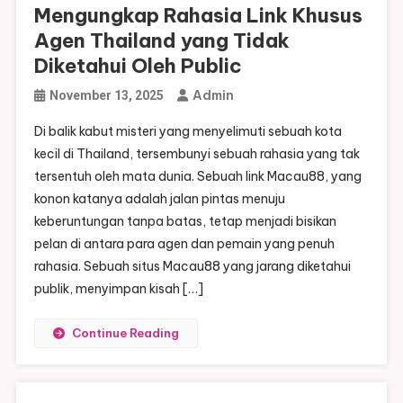
Mengungkap Rahasia Link Khusus
Agen Thailand yang Tidak
Diketahui Oleh Public
Admin
November 13, 2025
Di balik kabut misteri yang menyelimuti sebuah kota
kecil di Thailand, tersembunyi sebuah rahasia yang tak
tersentuh oleh mata dunia. Sebuah link Macau88, yang
konon katanya adalah jalan pintas menuju
keberuntungan tanpa batas, tetap menjadi bisikan
pelan di antara para agen dan pemain yang penuh
rahasia. Sebuah situs Macau88 yang jarang diketahui
publik, menyimpan kisah […]
Continue Reading