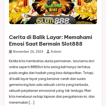
Cerita di Balik Layar: Memahami
Emosi Saat Bermain Slot888
Admin
November 26, 2024
Ketika kita membahas dunia permainan, terutama slot
online seperti 888Slot kita sering kali hanya terfokus
pada angka dan hadiah yang bisa didapatkan. Tetapi,
di balik layar layar yang bersinar cerah dan suara
gemerincing koin ada sebuah cerita yang berbeda,
sebuah perjalanan emosional yang tak terduga. Mari
kita menelusuri setiap lapisan dari pengalaman ini, dan
menemukan […]